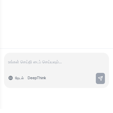
தேடல்
DeepThink